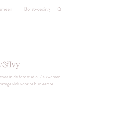
emeen
Borstvoeding
y&Ivy
 twee in de fotostudio. Ze kwamen
rtage vlak voor ze hun eerste...