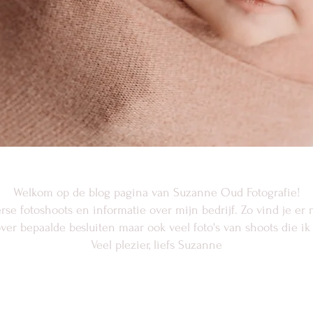
Welkom op de blog pagina van Suzanne Oud Fotografie!
erse fotoshoots en informatie over mijn bedrijf. Zo vind je e
r bepaalde besluiten maar ook veel foto's van shoots die 
Veel plezier, liefs Suzanne