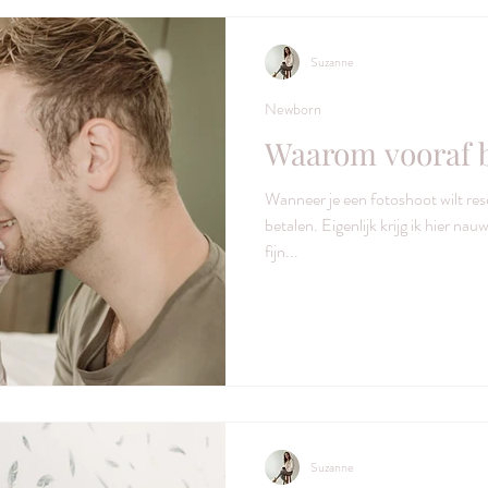
Suzanne
Newborn
Waarom vooraf 
Wanneer je een fotoshoot wilt res
betalen. Eigenlijk krijg ik hier na
fijn...
Suzanne