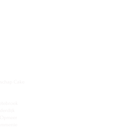
rschap Cake
ootebroek
derdijk
k Opmeer
ommenie