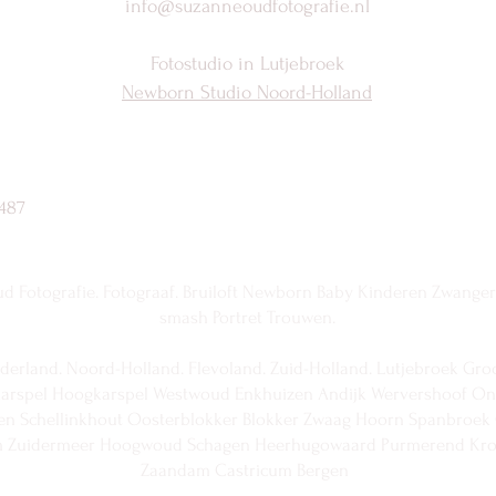
info@suzanneoudfotografie.nl
Fotostudio in Lutjebroek
Newborn Studio Noord-Holland
487
 Fotografie. Fotograaf. Bruiloft Newborn Baby Kinderen Zwange
smash Portret Trouwen.
derland. Noord-Holland. Flevoland. Zuid-Holland. Lutjebroek Gr
arspel Hoogkarspel Westwoud Enkhuizen Andijk Wervershoof On
en Schellinkhout Oosterblokker Blokker Zwaag Hoorn Spanbroe
 Zuidermeer Hoogwoud Schagen Heerhugowaard Purmerend Kr
Zaandam Castricum Bergen