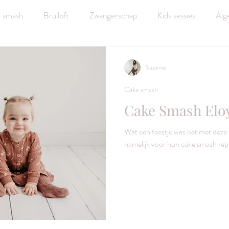
 smash
Bruiloft
Zwangerschap
Kids sessies
Alg
Suzanne
Cake smash
Cake Smash Elo
Wat een feestje was het met deze
namelijk voor hun cake smash repo