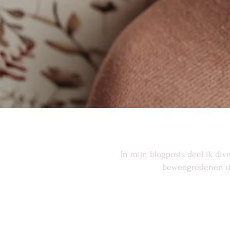
In mijn blogposts deel ik div
beweegredenen ove