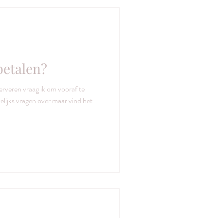
betalen?
erveren vraag ik om vooraf te
uwelijks vragen over maar vind het