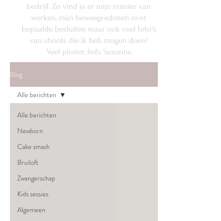
bedrijf. Zo vind je er mijn manier van
werken, mijn beweegredenen over
bepaalde besluiten maar ook veel foto's
van shoots die ik heb mogen doen!
Veel plezier, liefs Suzanne
Blog
Alle berichten
Alle berichten
Newborn
Cake smash
Bruiloft
Zwangerschap
Kids sessies
Algemeen