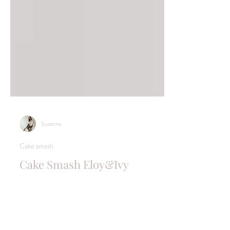
Suzanne
Cake smash
Cake Smash Eloy&Ivy
Wat een feestje was het met deze twee in de fotostudio.
Ze kwamen namelijk voor hun cake smash reportage vlak