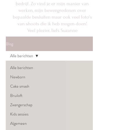
bedrijf. Zo vind je er mijn manier van
werken, mijn beweegredenen over
bepaalde besluiten maar ook veel foto's
van shoots die ik heb mogen doen!
Veel plezier, liefs Suzanne
Blog
Alle berichten
Alle berichten
Newborn
Cake smash
Bruiloft
Zwangerschap
Kids sessies
Algemeen